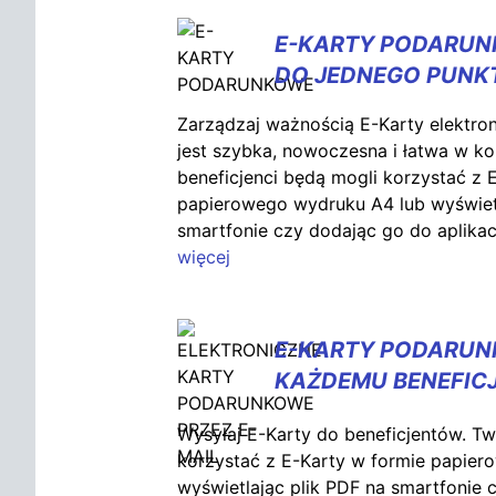
E-KARTY PODARU
DO JEDNEGO PUNK
Zarządzaj ważnością E-Karty elektr
jest szybka, nowoczesna i łatwa w kon
beneficjenci będą mogli korzystać z
papierowego wydruku A4 lub wyświetl
smartfonie czy dodając go do aplik
więcej
E-KARTY PODARU
KAŻDEMU BENEFIC
Wysyłaj E-Karty do beneficjentów. Two
korzystać z E-Karty w formie papie
wyświetlając plik PDF na smartfonie 