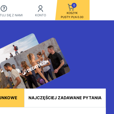
0
KOSZYK
UJ SIĘ Z NAMI
KONTO
PUSTY: PLN 0.00
UNKOWE
NAJCZĘŚCIEJ ZADAWANE PYTANIA