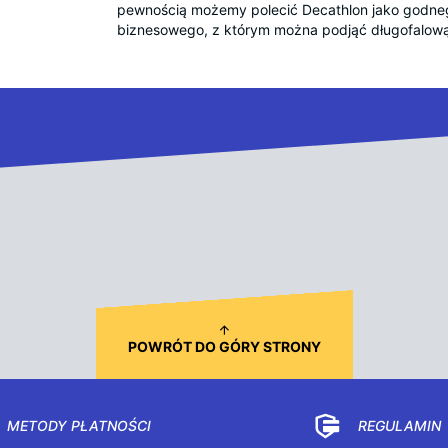
pewnością możemy polecić Decathlon jako godneg
biznesowego, z którym można podjąć długofalow
POWRÓT DO GÓRY STRONY
METODY PŁATNOŚCI
REGULAMIN