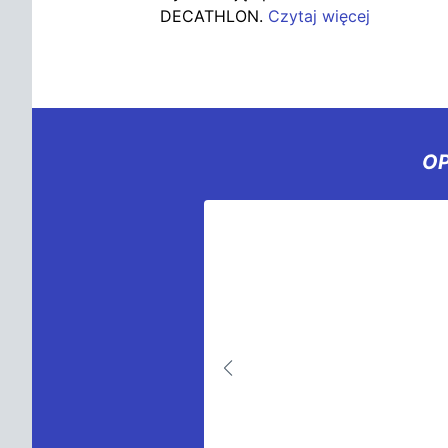
DECATHLON.
Czytaj więcej
OP
miesięcznie z
liczne turnieje i
ają go kształtować.
ch są Karty
odny dostęp do swoich
się wręcz startupową
nicą, co sprawia, że
wacyjności i