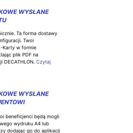
NKOWE WYSŁANE
TU
onicznie. Ta forma dostawy
figuracji. Twoi
 E-Karty w formie
ając plik PDF na
acji DECATHLON.
Czytaj
NKOWE WYSŁANE
JENTOWI
i beneficjenci będą mogli
rowego wydruku A4 lub
czy dodając go do aplikacji